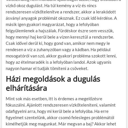
vízkő okoz dugulást. Ha túl kemény a víz és nincs
rendszeresen vízkőtelenítve a rendszer, akkor a lerakódott
ásványi anyagok problémát okoznak. Ez csak idő kérdése. A
másik igen gyakori magyarázat, hogy a lefolyóban
felgyülemlenek a hajszálak. Fürdéskor észre sem vesszük,
hogy mennyi haj kerül bele a vízen keresztül a rendszerbe.
Csak idővel derül ki, hogy gond van, amikor nem megy le
rendesen a víz a zuhanyzóban vagy a kádban. Ha például
mosogatóról van szó, akkor gyakori probléma szokott lenni,
hogy az ételmaradék is a lefolyóban landol. Azok ugyanis
nagyon hamar el tudják tömíteni a csöveket.
Házi megoldások a dugulás
elhárítására
Mint sok más esetben, itt is érdemes a megelőzésre
fókuszálni. Ajánlott rendszeresen vízkőteleníteni, valamint
odafigyelni arra, hogy mi kerül bele a lefolyóba. Ha erre
figyelmet szentelünk, akkor csomó felesleges problémától
kímélhetjük meg magunkat. Már megvan a baj? Akkor lehet