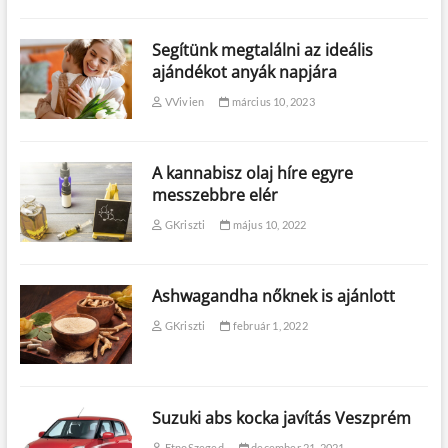
Segítünk megtalálni az ideális
ajándékot anyák napjára
VVivien
március 10, 2023
A kannabisz olaj híre egyre
messzebbre elér
GKriszti
május 10, 2022
Ashwagandha nőknek is ajánlott
GKriszti
február 1, 2022
Suzuki abs kocka javítás Veszprém
EtnoSzeged
december 21, 2021