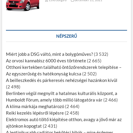
NÉPSZERŰ
Miért jobb a DSG váltó, mint a bolygóműves?
(3 532)
Az orvosi kannabisz 6000 éves története
(2 665)
Otthoni kertekben található öntözőrendszerek telepítése –
Az egyszerűség és hatékonyság kulcsa
(2 502)
A beilleszkedés és párkeresés nehézségei hazánkon kívül
(2 498)
Berlinben végül megnyílt a hatalmas kulturális központ, a
Humboldt Fórum, amely több millió látogatóra vár
(2 466)
A klíma márkája meghatározó
(2 464)
Reiki kezelés lépésről lépésre
(2 458)
Elektromos autó töltő kiépítése otthon, avagy a jövő már az
ajtónkon kopogtat
(2 431)
A legtipikusabb radiátor bekötési hibák – mire érdemes