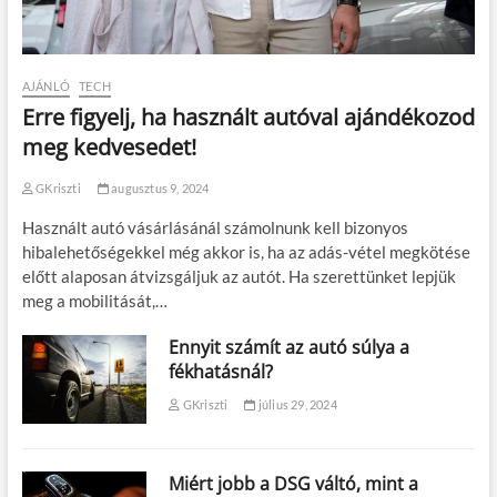
AJÁNLÓ
TECH
Erre figyelj, ha használt autóval ajándékozod
meg kedvesedet!
GKriszti
augusztus 9, 2024
Használt autó vásárlásánál számolnunk kell bizonyos
hibalehetőségekkel még akkor is, ha az adás-vétel megkötése
előtt alaposan átvizsgáljuk az autót. Ha szerettünket lepjük
meg a mobilitását,…
Ennyit számít az autó súlya a
fékhatásnál?
GKriszti
július 29, 2024
Miért jobb a DSG váltó, mint a