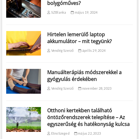
bolygóműves?
SZBlanka
május 19, 2024
Hirtelen lemerülő laptop
akkumulátor – mit tegyünk?
Vendég Szerző
április 29, 2024
Manuálterápiás módszerekkel a
gyógyulás érdekében
Vendég Szerző
november 28, 2023
Otthoni kertekben található
öntözőrendszerek telepítése – Az
egyszerűség és hatékonyság kulcsa
EtnoSzeged
május 22, 2023