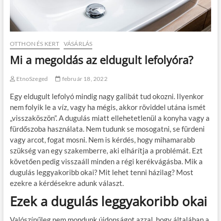
OTTHON ÉS KERT
VÁSÁRLÁS
Mi a megoldás az eldugult lefolyóra?
EtnoSzeged
február 18, 2022
Egy eldugult lefolyó mindig nagy galibát tud okozni. Ilyenkor
nem folyik le a víz, vagy ha mégis, akkor röviddel utána ismét
„visszaköszön”. A dugulás miatt ellehetetlenül a konyha vagy a
fürdőszoba használata. Nem tudunk se mosogatni, se fürdeni
vagy arcot, fogat mosni. Nem is kérdés, hogy mihamarabb
szükség van egy szakemberre, aki elhárítja a problémát. Ezt
követően pedig visszaáll minden a régi kerékvágásba. Mik a
dugulás leggyakoribb okai? Mit lehet tenni házilag? Most
ezekre a kérdésekre adunk választ.
Ezek a dugulás leggyakoribb okai
Valószínűleg nem mondunk újdonságot azzal, hogy általában a