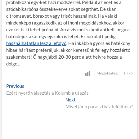
próbálkozni egy-két házi módszerrel. Például az ecet és a
szódabikarbóna összekeverve sokat segíthet. De skan
citromsavat, bóraxot vagy trisót használnak. Ha valaki
mindenképp ragaszkodik az otthoni megoldásokhoz, akkor
ezeket is ki lehet próbálni. Arra viszont számítani kell, hogy a
hatóidejük akár egy éjszaka is lehet. Ez idő alatt pedig
használhatatlan lesz a lefolyó
. Ha inkább a gyors és hatékony
hibaelhárítást preferáljuk, akkor keressünk fel egy hozzáértő
szakembert! Ő nagyjából 20-30 perc alatt helyre hozza a
dolgot.
Megtekintés:
1 775
B
Previous
P
Ezért nyerő választás a Kolumbia utazás
r
e
e
Next
N
j
v
Mivel jár a parasztház felújítása?
e
i
x
e
o
t
g
u
p
s
o
y