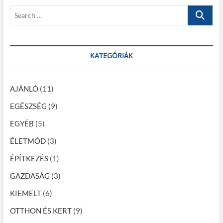
p
s
z
S
o
t
e
é
s
:
a
t
s
r
:
c
KATEGÓRIÁK
n
h
a
…
v
AJÁNLÓ
(11)
i
EGÉSZSÉG
(9)
g
EGYÉB
(5)
á
ÉLETMÓD
(3)
c
ÉPÍTKEZÉS
(1)
i
GAZDASÁG
(3)
ó
KIEMELT
(6)
OTTHON ÉS KERT
(9)