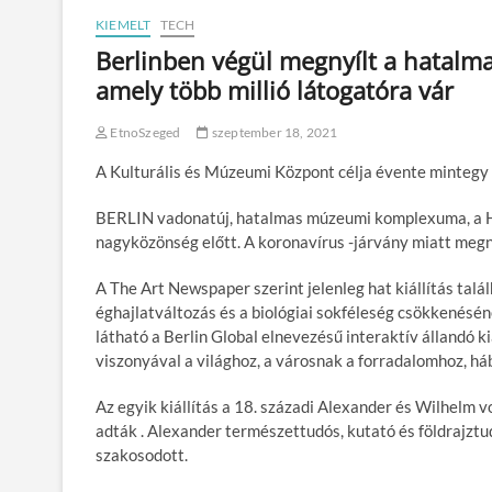
KIEMELT
TECH
Berlinben végül megnyílt a hatalm
amely több millió látogatóra vár
EtnoSzeged
szeptember 18, 2021
A Kulturális és Múzeumi Központ célja évente mintegy 
BERLIN
vadonatúj, hatalmas múzeumi komplexuma, a H
nagyközönség előtt. A koronavírus -járvány miatt megn
A The Art Newspaper szerint jelenleg hat kiállítás tal
éghajlatváltozás és a biológiai sokféleség csökkenésén
látható a
Berlin Global
elnevezésű interaktív állandó ki
viszonyával a világhoz, a városnak a forradalomhoz, h
Az egyik kiállítás a 18. századi Alexander és Wilhel
adták . Alexander természettudós, kutató és földrajztud
szakosodott.