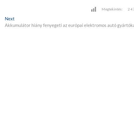
Megtekintés:
2 4
Next
N
Akkumulátor hiány fenyegeti az európai elektromos autó gyártók
e
x
t
p
o
s
t
: