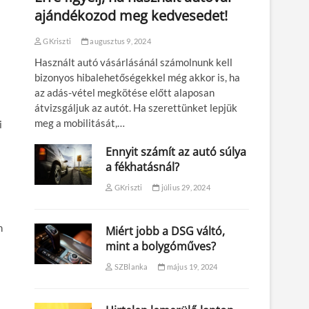
ajándékozod meg kedvesedet!
GKriszti
augusztus 9, 2024
Használt autó vásárlásánál számolnunk kell
bizonyos hibalehetőségekkel még akkor is, ha
az adás-vétel megkötése előtt alaposan
átvizsgáljuk az autót. Ha szerettünket lepjük
meg a mobilitását,…
i
Ennyit számít az autó súlya
a fékhatásnál?
GKriszti
július 29, 2024
n
Miért jobb a DSG váltó,
mint a bolygóműves?
SZBlanka
május 19, 2024