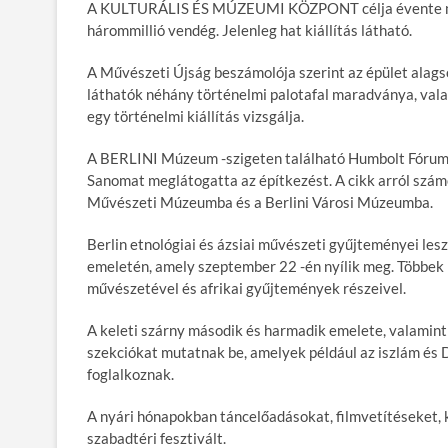
A KULTURÁLIS ÉS MÚZEUMI KÖZPONT
célja évente
hárommillió vendég. Jelenleg hat kiállítás látható.
A Művészeti Újság beszámolója szerint az épület alags
láthatók néhány történelmi palotafal maradványa, valam
egy történelmi kiállítás vizsgálja.
A
BERLINI
Múzeum -szigeten található Humbolt Fórum 
Sanomat meglátogatta az építkezést. A cikk arról számo
Művészeti Múzeumba és a Berlini Városi Múzeumba.
Berlin etnológiai és ázsiai művészeti gyűjteményei le
emeletén, amely szeptember 22 -én nyílik meg. Többek k
művészetével és afrikai gyűjtemények részeivel.
A keleti szárny második és harmadik emelete, valamint 
szekciókat mutatnak be, amelyek például az iszlám és 
foglalkoznak.
A nyári hónapokban táncelőadásokat, filmvetítéseket,
szabadtéri fesztivált.