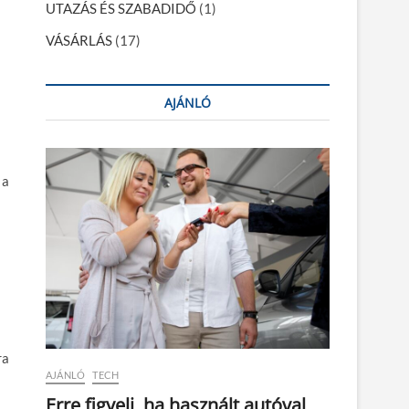
UTAZÁS ÉS SZABADIDŐ
(1)
VÁSÁRLÁS
(17)
AJÁNLÓ
 a
ra
AJÁNLÓ
TECH
Erre figyelj, ha használt autóval