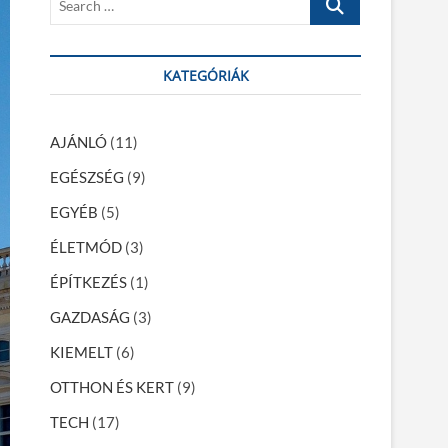
e
a
r
KATEGÓRIÁK
c
h
…
AJÁNLÓ
(11)
EGÉSZSÉG
(9)
EGYÉB
(5)
ÉLETMÓD
(3)
ÉPÍTKEZÉS
(1)
GAZDASÁG
(3)
KIEMELT
(6)
OTTHON ÉS KERT
(9)
TECH
(17)