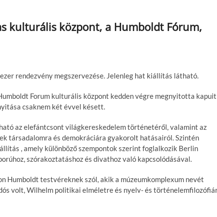
as kulturális központ, a Humboldt Fórum,
ezer rendezvény megszervezése. Jelenleg hat kiállítás látható.
umboldt Forum kulturális központ kedden végre megnyitotta kapuit
yitása csaknem két évvel késett.
álható az elefántcsont világkereskedelem történetéről, valamint az
ek társadalomra és demokráciára gyakorolt ​​hatásairól. Szintén
állítás , amely különböző szempontok szerint foglalkozik Berlin
áborúhoz, szórakoztatáshoz és divathoz való kapcsolódásával.
m von Humboldt testvéreknek szól, akik a múzeumkomplexum nevét
ós volt, Wilhelm politikai elméletre és nyelv- és történelemfilozófiá