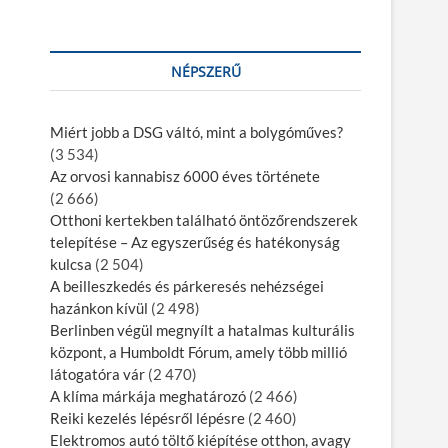
NÉPSZERŰ
Miért jobb a DSG váltó, mint a bolygóműves?
(3 534)
Az orvosi kannabisz 6000 éves története
(2 666)
Otthoni kertekben található öntözőrendszerek
telepítése – Az egyszerűség és hatékonyság
kulcsa
(2 504)
A beilleszkedés és párkeresés nehézségei
hazánkon kívül
(2 498)
Berlinben végül megnyílt a hatalmas kulturális
központ, a Humboldt Fórum, amely több millió
látogatóra vár
(2 470)
A klíma márkája meghatározó
(2 466)
Reiki kezelés lépésről lépésre
(2 460)
Elektromos autó töltő kiépítése otthon, avagy