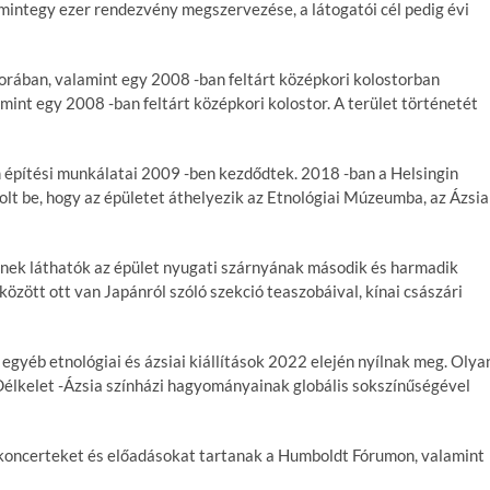
 mintegy ezer rendezvény megszervezése, a látogatói cél pedig évi
orában, valamint egy 2008 -ban feltárt középkori kolostorban
int egy 2008 -ban feltárt középkori kolostor. A terület történetét
építési munkálatai 2009 -ben kezdődtek. 2018 -ban a Helsingin
lt be, hogy az épületet áthelyezik az Etnológiai Múzeumba, az Ázsia
sznek láthatók az épület nyugati szárnyának második és harmadik
özött ott van Japánról szóló szekció teaszobáival, kínai császári
egyéb etnológiai és ázsiai kiállítások 2022 elején nyílnak meg. Olya
Délkelet -Ázsia színházi hagyományainak globális sokszínűségével
 koncerteket és előadásokat tartanak a Humboldt Fórumon, valamint