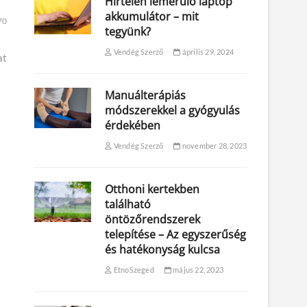
Hirtelen lemerülő laptop
akkumulátor – mit
70
tegyünk?
Vendég Szerző
április 29, 2024
at
Manuálterápiás
módszerekkel a gyógyulás
érdekében
Vendég Szerző
november 28, 2023
Otthoni kertekben
található
öntözőrendszerek
telepítése – Az egyszerűség
és hatékonyság kulcsa
EtnoSzeged
május 22, 2023