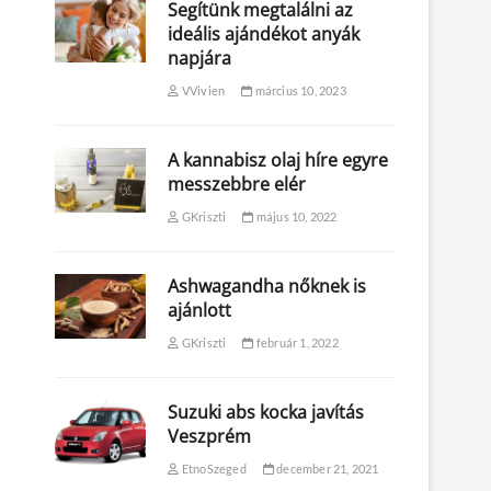
Segítünk megtalálni az
ideális ajándékot anyák
napjára
VVivien
március 10, 2023
A kannabisz olaj híre egyre
messzebbre elér
GKriszti
május 10, 2022
Ashwagandha nőknek is
ajánlott
GKriszti
február 1, 2022
Suzuki abs kocka javítás
Veszprém
EtnoSzeged
december 21, 2021