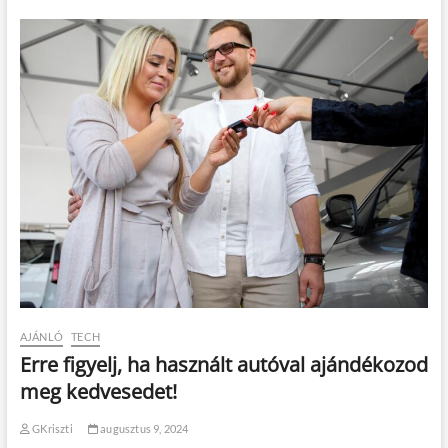
AJÁNLÓ
TECH
Erre figyelj, ha használt autóval ajándékozod
meg kedvesedet!
GKriszti
augusztus 9, 2024