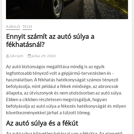
AJÁNLÓ
TECH
Ennyit számít az autó súlya a
fékhatásnál?
GKriszti
július 29, 2024
Az autó biztonságos megállítása mindig is az egyik
legfontosabb tényező volt a gépjármű-tervezésben és -
használatban. A fékhatás hatékonyságát számos tényező
befolyásolja, mint például a fékek minősége, az abroncsok
állapota, az útviszonyok és nem utolsósorban az autó súlya.
Ebben a cikkben részletesen megvizsgáljuk, hogyan
befolyásolja az autó súlya a fékezés hatékonyságát és milyen
következményekkel járhat a túlzott tömeg.
Az autó súlya és a fékút
Az autó súlya közvetlen hatással van a fékútra. Az alapvető