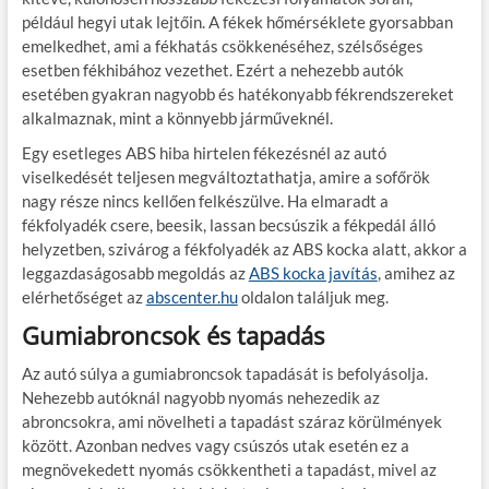
például hegyi utak lejtőin. A fékek hőmérséklete gyorsabban
emelkedhet, ami a fékhatás csökkenéséhez, szélsőséges
esetben fékhibához vezethet. Ezért a nehezebb autók
esetében gyakran nagyobb és hatékonyabb fékrendszereket
alkalmaznak, mint a könnyebb járműveknél.
Egy esetleges ABS hiba hirtelen fékezésnél az autó
viselkedését teljesen megváltoztathatja, amire a sofőrök
nagy része nincs kellően felkészülve. Ha elmaradt a
fékfolyadék csere, beesik, lassan becsúszik a fékpedál álló
helyzetben, szivárog a fékfolyadék az ABS kocka alatt, akkor a
leggazdaságosabb megoldás az
ABS kocka javítás
, amihez az
elérhetőséget az
abscenter.hu
oldalon találjuk meg.
Gumiabroncsok és tapadás
Az autó súlya a gumiabroncsok tapadását is befolyásolja.
Nehezebb autóknál nagyobb nyomás nehezedik az
abroncsokra, ami növelheti a tapadást száraz körülmények
között. Azonban nedves vagy csúszós utak esetén ez a
megnövekedett nyomás csökkentheti a tapadást, mivel az