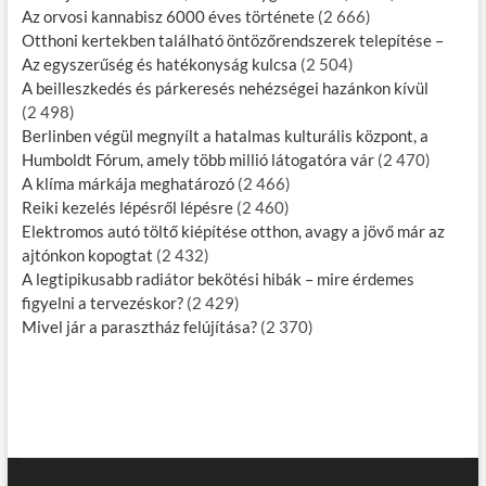
Az orvosi kannabisz 6000 éves története
(2 666)
Otthoni kertekben található öntözőrendszerek telepítése –
Az egyszerűség és hatékonyság kulcsa
(2 504)
A beilleszkedés és párkeresés nehézségei hazánkon kívül
(2 498)
Berlinben végül megnyílt a hatalmas kulturális központ, a
Humboldt Fórum, amely több millió látogatóra vár
(2 470)
A klíma márkája meghatározó
(2 466)
Reiki kezelés lépésről lépésre
(2 460)
Elektromos autó töltő kiépítése otthon, avagy a jövő már az
ajtónkon kopogtat
(2 432)
A legtipikusabb radiátor bekötési hibák – mire érdemes
figyelni a tervezéskor?
(2 429)
Mivel jár a parasztház felújítása?
(2 370)