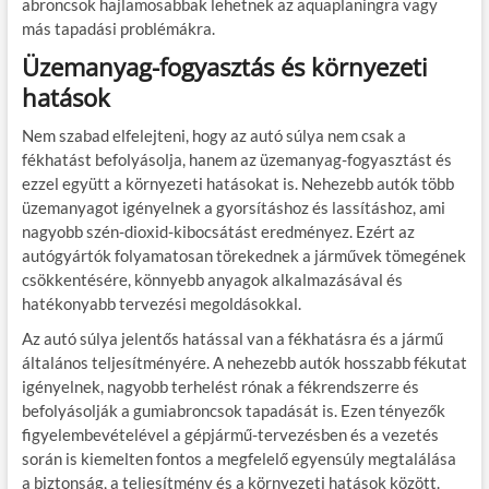
abroncsok hajlamosabbak lehetnek az aquaplaningra vagy
más tapadási problémákra.
Üzemanyag-fogyasztás és környezeti
hatások
Nem szabad elfelejteni, hogy az autó súlya nem csak a
fékhatást befolyásolja, hanem az üzemanyag-fogyasztást és
ezzel együtt a környezeti hatásokat is. Nehezebb autók több
üzemanyagot igényelnek a gyorsításhoz és lassításhoz, ami
nagyobb szén-dioxid-kibocsátást eredményez. Ezért az
autógyártók folyamatosan törekednek a járművek tömegének
csökkentésére, könnyebb anyagok alkalmazásával és
hatékonyabb tervezési megoldásokkal.
Az autó súlya jelentős hatással van a fékhatásra és a jármű
általános teljesítményére. A nehezebb autók hosszabb fékutat
igényelnek, nagyobb terhelést rónak a fékrendszerre és
befolyásolják a gumiabroncsok tapadását is. Ezen tényezők
figyelembevételével a gépjármű-tervezésben és a vezetés
során is kiemelten fontos a megfelelő egyensúly megtalálása
a biztonság, a teljesítmény és a környezeti hatások között.