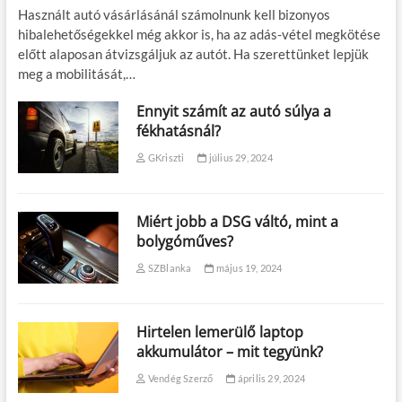
Használt autó vásárlásánál számolnunk kell bizonyos
hibalehetőségekkel még akkor is, ha az adás-vétel megkötése
előtt alaposan átvizsgáljuk az autót. Ha szerettünket lepjük
meg a mobilitását,…
Ennyit számít az autó súlya a
fékhatásnál?
GKriszti
július 29, 2024
Miért jobb a DSG váltó, mint a
bolygóműves?
SZBlanka
május 19, 2024
Hirtelen lemerülő laptop
akkumulátor – mit tegyünk?
Vendég Szerző
április 29, 2024