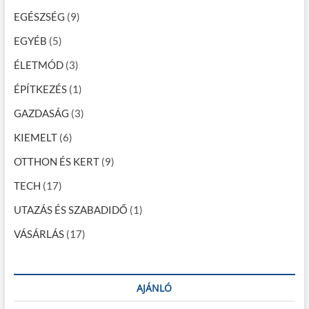
i
EGÉSZSÉG
(9)
g
EGYÉB
(5)
á
c
ÉLETMÓD
(3)
i
ÉPÍTKEZÉS
(1)
ó
GAZDASÁG
(3)
KIEMELT
(6)
OTTHON ÉS KERT
(9)
TECH
(17)
UTAZÁS ÉS SZABADIDŐ
(1)
VÁSÁRLÁS
(17)
AJÁNLÓ