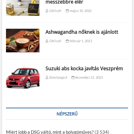
messzebbre elér
GKriszti
május 10, 2022
Ashwagandha nőknek is ajánlott
GKriszti
február 1, 2022
Suzuki abs kocka javítás Veszprém
EtnoSzeged
december 21, 2021
NÉPSZERŰ
Miért jobb a DSG váltó, mint a bolygóműves?
(3 534)