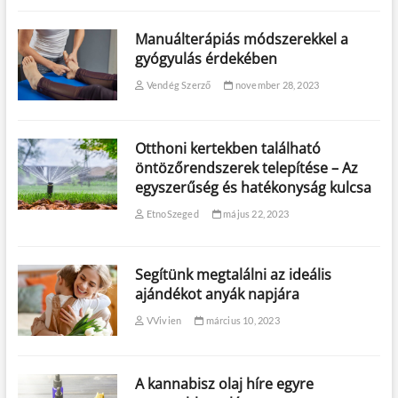
Manuálterápiás módszerekkel a
gyógyulás érdekében
Vendég Szerző
november 28, 2023
Otthoni kertekben található
öntözőrendszerek telepítése – Az
egyszerűség és hatékonyság kulcsa
EtnoSzeged
május 22, 2023
Segítünk megtalálni az ideális
ajándékot anyák napjára
VVivien
március 10, 2023
A kannabisz olaj híre egyre