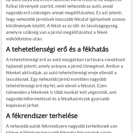
fizikai törvények szerint, minél nehezebb az autó, annál
nagyobb erő szükséges annak megállításához. Ez azt jelenti,
hogy nehezebb járművek hosszabb fékutat igényelnek azonos
körülmények között. A fékút az az idő- és távolságegység,
amelyre szükség van a jármű megállításához a fékek
működtetése után.
A tehetetlenségi erő és a fékhatás
A tehetetlenségi erő az autó mozgásban tartására vonatkozó
hajlamát jelenti, amely arányos a jármű tömegével. Amikor a
fékeket aktiváljuk, az autó tehetetlenségi ereje ellenáll a
lassulásnak. Egy nehezebb jármű esetében nagyobb
tehetetlenségi erő lép fel, ami növeli a fékutat. Ezen
túlmenően a fékeknek is több munkát kell végezniük, ami
nagyobb hőtermeléssel és a fékalkatrészek gyorsabb
kopásával járhat.
A fékrendszer terhelése
A nehezebb autók fékrendszere nagyobb terhelésnek van
kitéve, különösen hosszabb fékezési folyamatok során,