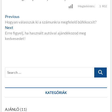
Megtekintés:
1 902
B
Previous
P
Hogyan válasszuk ki a számunkra megfelelő büfékocsit?
r
e
Next
N
e
j
Erre figyelj, ha használt autóval ajándékozod meg
e
v
kedvesedet!
x
i
e
t
o
g
p
u
o
s
y
s
p
z
t
o
S
é
:
s
e
t
s
a
:
r
n
c
KATEGÓRIÁK
a
h
…
v
AJÁNLÓ
(11)