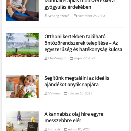
Manuálterápiás módszerekkel a
gyógyulás érdekében
Vendég Szerző
november 28, 2023
Otthoni kertekben található
öntözőrendszerek telepítése – Az
egyszerűség és hatékonyság kulcsa
EtnoSzeged
május 22, 2023
Segítünk megtalálni az ideális
ajándékot anyák napjára
VVivien
március 10, 2023
A kannabisz olaj híre egyre
messzebbre elér
GKriszti
május 10, 2022