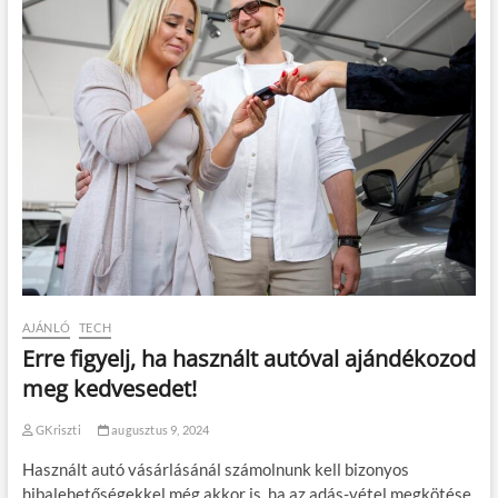
AJÁNLÓ
TECH
Erre figyelj, ha használt autóval ajándékozod
meg kedvesedet!
GKriszti
augusztus 9, 2024
Használt autó vásárlásánál számolnunk kell bizonyos
hibalehetőségekkel még akkor is, ha az adás-vétel megkötése