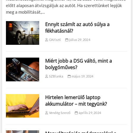
előtt alaposan átvizsgáljuk az autót. Ha szerettünket lepjük
meg a mobilitását,…
Ennyit számít az autó súlya a
fékhatásnál?
GKriszti
július 29, 2024
Miért jobb a DSG váltó, mint a
bolygóműves?
SZBlanka
május 19, 2024
Hirtelen lemerülő laptop
akkumulátor – mit tegyünk?
Vendég Szerző
április 29, 2024