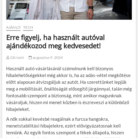
AJÁNLÓ
TECH
Erre figyelj, ha használt autóval
ajándékozod meg kedvesedet!
GKriszti
augusztus 9, 2024
Használt autó vásárlásánál számolnunk kell bizonyos
hibalehetőségekkel még akkor is, ha az adás-vétel megkötése
előtt alaposan átvizsgáljuk az autót. Ha szerettünket lepjük
meg a mobilitását, önállóságát elősegítő járgánnyal, talán még
fontosabb szempont a biztonság, mint amikor magunknak
vásároljuk, hiszen mi menet közben is észreveszi a különböző
hibajeleket.
A nők sokkal kevésbé reagálnak a furcsa hangokra,
menetstabilitási hibajelekre, ezért elővigyázatosnak kell
lennünk. Az egyik fontos szempont a fékek állapota, hiszen