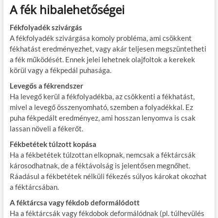
A fék hibalehetőségei
Fékfolyadék szivárgás
A fékfolyadék szivárgása komoly probléma, ami csökkent
fékhatást eredményezhet, vagy akár teljesen megszüntetheti
a fék működését. Ennek jelei lehetnek olajfoltok a kerekek
körül vagy a fékpedál puhasága.
Levegős a fékrendszer
Ha levegő kerül a fékfolyadékba, az csökkenti a fékhatást,
mivel a levegő összenyomható, szemben a folyadékkal. Ez
puha fékpedált eredményez, ami hosszan lenyomva is csak
lassan növeli a fékerőt.
Fékbetétek túlzott kopása
Ha a fékbetétek túlzottan elkopnak, nemcsak a féktárcsák
károsodhatnak, de a féktávolság is jelentősen megnőhet.
Ráadásul a fékbetétek nélküli fékezés súlyos károkat okozhat
a féktárcsában.
A féktárcsa vagy fékdob deformálódott
Ha a féktárcsák vagy fékdobok deformálódnak (pl. túlhevülés