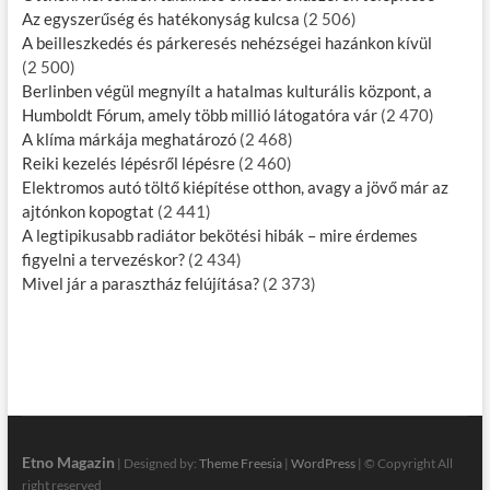
Az egyszerűség és hatékonyság kulcsa
(2 506)
A beilleszkedés és párkeresés nehézségei hazánkon kívül
(2 500)
Berlinben végül megnyílt a hatalmas kulturális központ, a
Humboldt Fórum, amely több millió látogatóra vár
(2 470)
A klíma márkája meghatározó
(2 468)
Reiki kezelés lépésről lépésre
(2 460)
Elektromos autó töltő kiépítése otthon, avagy a jövő már az
ajtónkon kopogtat
(2 441)
A legtipikusabb radiátor bekötési hibák – mire érdemes
figyelni a tervezéskor?
(2 434)
Mivel jár a parasztház felújítása?
(2 373)
Etno Magazin
| Designed by:
Theme Freesia
|
WordPress
| © Copyright All
right reserved