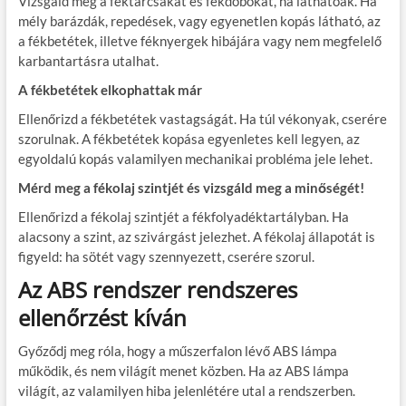
Vizsgáld meg a féktárcsákat és fékdobokat, ha láthatóak. Ha
mély barázdák, repedések, vagy egyenetlen kopás látható, az
a fékbetétek, illetve féknyergek hibájára vagy nem megfelelő
karbantartásra utalhat.
A fékbetétek elkophattak már
Ellenőrizd a fékbetétek vastagságát. Ha túl vékonyak, cserére
szorulnak. A fékbetétek kopása egyenletes kell legyen, az
egyoldalú kopás valamilyen mechanikai probléma jele lehet.
Mérd meg a fékolaj szintjét és vizsgáld meg a minőségét!
Ellenőrizd a fékolaj szintjét a fékfolyadéktartályban. Ha
alacsony a szint, az szivárgást jelezhet. A fékolaj állapotát is
figyeld: ha sötét vagy szennyezett, cserére szorul.
Az ABS rendszer rendszeres
ellenőrzést kíván
Győződj meg róla, hogy a műszerfalon lévő ABS lámpa
működik, és nem világít menet közben. Ha az ABS lámpa
világít, az valamilyen hiba jelenlétére utal a rendszerben.