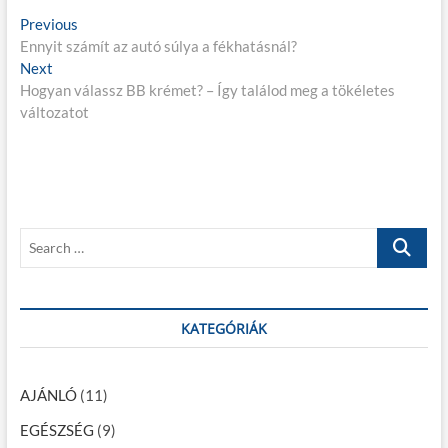
B
Previous
P
Ennyit számít az autó súlya a fékhatásnál?
r
e
Next
N
e
j
Hogyan válassz BB krémet? – Így találod meg a tökéletes
e
v
változatot
x
i
e
t
o
g
p
u
o
s
y
s
p
z
t
o
S
é
:
s
e
t
s
a
:
r
n
c
KATEGÓRIÁK
a
h
…
v
AJÁNLÓ
(11)
i
EGÉSZSÉG
(9)
g