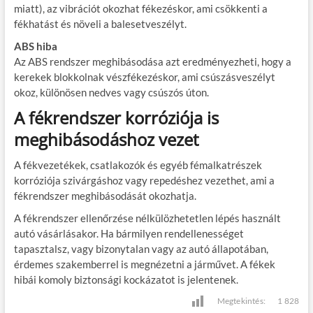
miatt), az vibrációt okozhat fékezéskor, ami csökkenti a
fékhatást és növeli a balesetveszélyt.
ABS hiba
Az ABS rendszer meghibásodása azt eredményezheti, hogy a
kerekek blokkolnak vészfékezéskor, ami csúszásveszélyt
okoz, különösen nedves vagy csúszós úton.
A fékrendszer korróziója is
meghibásodáshoz vezet
A fékvezetékek, csatlakozók és egyéb fémalkatrészek
korróziója szivárgáshoz vagy repedéshez vezethet, ami a
fékrendszer meghibásodását okozhatja.
A fékrendszer ellenőrzése nélkülözhetetlen lépés használt
autó vásárlásakor. Ha bármilyen rendellenességet
tapasztalsz, vagy bizonytalan vagy az autó állapotában,
érdemes szakemberrel is megnézetni a járművet. A fékek
hibái komoly biztonsági kockázatot is jelentenek.
Megtekintés:
1 828