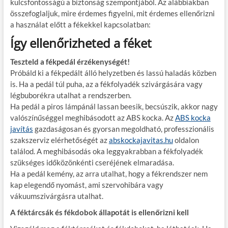
kulcsfontosságú a biztonság szempontjából. Az alábbiakban
összefoglaljuk, mire érdemes figyelni, mit érdemes ellenőrizni
a használat előtt a fékekkel kapcsolatban:
Így ellenőrizheted a féket
Teszteld a fékpedál érzékenységét!
Próbáld ki a fékpedált álló helyzetben és lassú haladás közben
is. Ha a pedál túl puha, az a fékfolyadék szivárgására vagy
légbuborékra utalhat a rendszerben.
Ha pedál a piros lámpánál lassan beesik, becsúszik, akkor nagy
valószínűséggel meghibásodott az ABS kocka. Az
ABS kocka
javítás
gazdaságosan és gyorsan megoldható, professzionális
szakszerviz elérhetőségét az
abskockajavitas.hu
oldalon
találod. A meghibásodás oka leggyakrabban a fékfolyadék
szükséges időközönkénti cseréjének elmaradása.
Ha a pedál kemény, az arra utalhat, hogy a fékrendszer nem
kap elegendő nyomást, ami szervohibára vagy
vákuumszivárgásra utalhat.
A féktárcsák és fékdobok állapotát is ellenőrizni kell