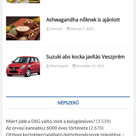
Ashwagandha nőknek is ajánlott
GKriszti
február 1, 2022
Suzuki abs kocka javítás Veszprém
EtnoSzeged
december 21, 2021
NÉPSZERŰ
Miért jobb a DSG váltó, mint a bolygóműves?
(3 539)
Az orvosi kannabisz 6000 éves története
(2 670)
Otthoni kertekben található öntözőrendszerek telepítése –