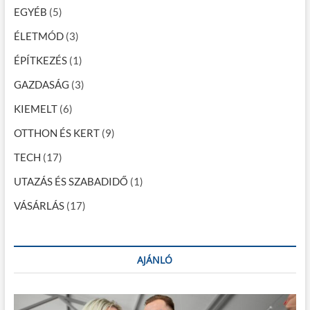
EGYÉB
(5)
á
c
ÉLETMÓD
(3)
i
ÉPÍTKEZÉS
(1)
ó
GAZDASÁG
(3)
KIEMELT
(6)
OTTHON ÉS KERT
(9)
TECH
(17)
UTAZÁS ÉS SZABADIDŐ
(1)
VÁSÁRLÁS
(17)
AJÁNLÓ