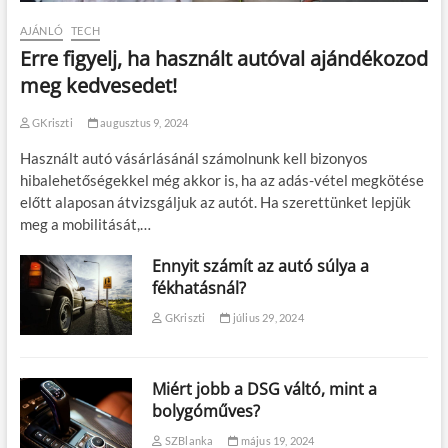
AJÁNLÓ
TECH
Erre figyelj, ha használt autóval ajándékozod
meg kedvesedet!
GKriszti
augusztus 9, 2024
Használt autó vásárlásánál számolnunk kell bizonyos
hibalehetőségekkel még akkor is, ha az adás-vétel megkötése
előtt alaposan átvizsgáljuk az autót. Ha szerettünket lepjük
meg a mobilitását,…
Ennyit számít az autó súlya a
fékhatásnál?
GKriszti
július 29, 2024
Miért jobb a DSG váltó, mint a
bolygóműves?
SZBlanka
május 19, 2024