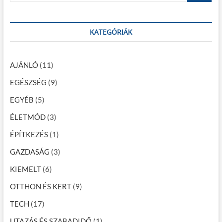
t
:
s
a
:
r
n
c
KATEGÓRIÁK
a
h
…
v
AJÁNLÓ
(11)
i
EGÉSZSÉG
(9)
g
EGYÉB
(5)
á
c
ÉLETMÓD
(3)
i
ÉPÍTKEZÉS
(1)
ó
GAZDASÁG
(3)
KIEMELT
(6)
OTTHON ÉS KERT
(9)
TECH
(17)
UTAZÁS ÉS SZABADIDŐ
(1)