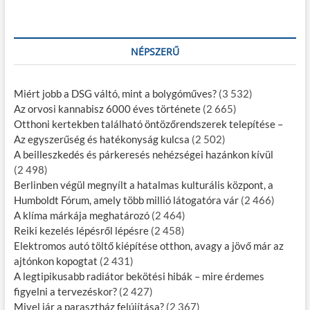
NÉPSZERŰ
Miért jobb a DSG váltó, mint a bolygóműves?
(3 532)
Az orvosi kannabisz 6000 éves története
(2 665)
Otthoni kertekben található öntözőrendszerek telepítése –
Az egyszerűség és hatékonyság kulcsa
(2 502)
A beilleszkedés és párkeresés nehézségei hazánkon kívül
(2 498)
Berlinben végül megnyílt a hatalmas kulturális központ, a
Humboldt Fórum, amely több millió látogatóra vár
(2 466)
A klíma márkája meghatározó
(2 464)
Reiki kezelés lépésről lépésre
(2 458)
Elektromos autó töltő kiépítése otthon, avagy a jövő már az
ajtónkon kopogtat
(2 431)
A legtipikusabb radiátor bekötési hibák – mire érdemes
figyelni a tervezéskor?
(2 427)
Mivel jár a parasztház felújítása?
(2 367)