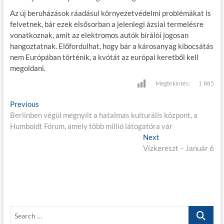
Az új beruházások ráadásul környezetvédelmi problémákat is
felvetnek, bár ezek elsősorban a jelenlegi ázsiai termelésre
vonatkoznak, amit az elektromos autók bírálói jogosan
hangoztatnak. Előfordulhat, hogy bár a károsanyag kibocsátás
nem Európában történik, a kvótát az európai keretből kell
megoldani.
Megtekintés:
1 885
B
Previous
P
Berlinben végül megnyílt a hatalmas kulturális központ, a
r
e
Humboldt Fórum, amely több millió látogatóra vár
e
j
v
Next
N
i
Vízkereszt – Január 6
e
e
o
x
g
u
t
s
p
y
p
o
z
o
s
S
é
s
t
e