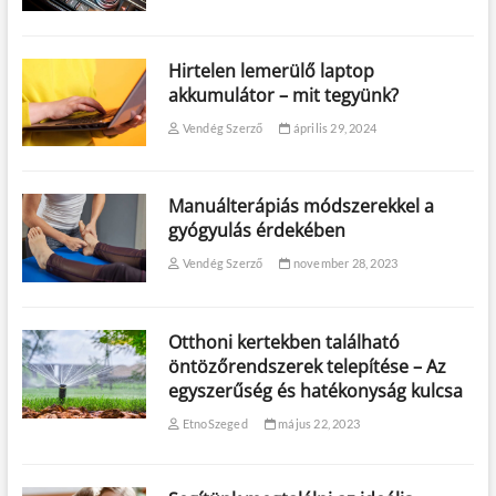
Hirtelen lemerülő laptop
akkumulátor – mit tegyünk?
Vendég Szerző
április 29, 2024
Manuálterápiás módszerekkel a
gyógyulás érdekében
Vendég Szerző
november 28, 2023
Otthoni kertekben található
öntözőrendszerek telepítése – Az
egyszerűség és hatékonyság kulcsa
EtnoSzeged
május 22, 2023