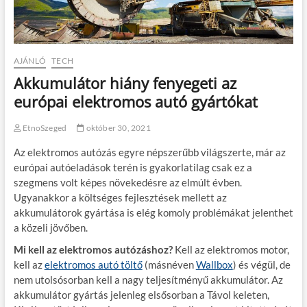
AJÁNLÓ
TECH
Akkumulátor hiány fenyegeti az
európai elektromos autó gyártókat
EtnoSzeged
október 30, 2021
Az elektromos autózás egyre népszerűbb világszerte, már az
európai autóeladások terén is gyakorlatilag csak ez a
szegmens volt képes növekedésre az elmúlt évben.
Ugyanakkor a költséges fejlesztések mellett az
akkumulátorok gyártása is elég komoly problémákat jelenthet
a közeli jövőben.
Mi kell az elektromos autózáshoz?
Kell az elektromos motor,
kell az
elektromos autó töltő
(másnéven
Wallbox
) és végül, de
nem utolsósorban kell a nagy teljesítményű akkumulátor. Az
akkumulátor gyártás jelenleg elsősorban a Távol keleten,