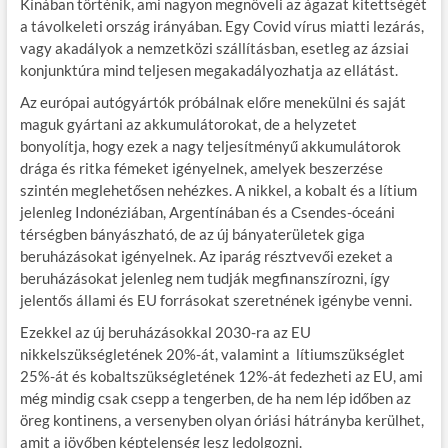
Kínában történik, ami nagyon megnöveli az ágazat kitettségét
a távolkeleti ország irányában. Egy Covid vírus miatti lezárás,
vagy akadályok a nemzetközi szállításban, esetleg az ázsiai
konjunktúra mind teljesen megakadályozhatja az ellátást.
Az európai autógyártók próbálnak előre menekülni és saját
maguk gyártani az akkumulátorokat, de a helyzetet
bonyolítja, hogy ezek a nagy teljesítményű akkumulátorok
drága és ritka fémeket igényelnek, amelyek beszerzése
szintén meglehetősen nehézkes. A nikkel, a kobalt és a lítium
jelenleg Indonéziában, Argentínában és a Csendes-óceáni
térségben bányászható, de az új bányaterületek giga
beruházásokat igényelnek. Az iparág résztvevői ezeket a
beruházásokat jelenleg nem tudják megfinanszírozni, így
jelentős állami és EU forrásokat szeretnének igénybe venni.
Ezekkel az új beruházásokkal 2030-ra az EU
nikkelszükségletének 20%-át, valamint a lítiumszükséglet
25%-át és kobaltszükségletének 12%-át fedezheti az EU, ami
még mindig csak csepp a tengerben, de ha nem lép időben az
öreg kontinens, a versenyben olyan óriási hátrányba kerülhet,
amit a jövőben képtelenség lesz ledolgozni.