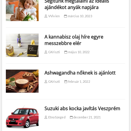
Segítünk megtalálni az ideális
ajándékot anyák napjára
VVivien
március 10, 2023
A kannabisz olaj híre egyre
messzebbre elér
GKriszti
május 10, 2022
Ashwagandha nőknek is ajánlott
GKriszti
február 1, 2022
Suzuki abs kocka javítás Veszprém
EtnoSzeged
december 21, 2021