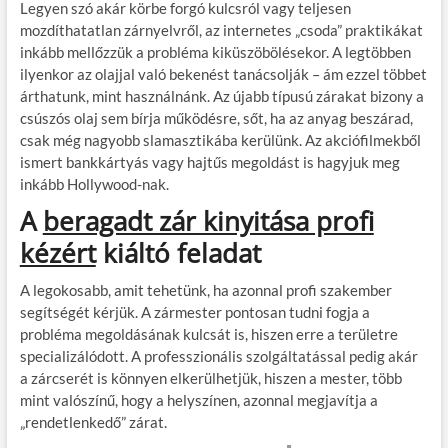
Legyen szó akár körbe forgó kulcsról vagy teljesen
mozdíthatatlan zárnyelvről, az internetes „csoda” praktikákat
inkább mellőzzük a probléma kiküszöbölésekor. A legtöbben
ilyenkor az olajjal való bekenést tanácsolják – ám ezzel többet
árthatunk, mint használnánk. Az újabb típusú zárakat bizony a
csúszós olaj sem bírja működésre, sőt, ha az anyag beszárad,
csak még nagyobb slamasztikába kerülünk. Az akciófilmekből
ismert bankkártyás vagy hajtűs megoldást is hagyjuk meg
inkább Hollywood-nak.
A
beragadt zár kinyitása profi
kézért
kiáltó feladat
A legokosabb, amit tehetünk, ha azonnal profi szakember
segítségét kérjük. A zármester pontosan tudni fogja a
probléma megoldásának kulcsát is, hiszen erre a területre
specializálódott. A professzionális szolgáltatással pedig akár
a zárcserét is könnyen elkerülhetjük, hiszen a mester, több
mint valószínű, hogy a helyszínen, azonnal megjavítja a
„rendetlenkedő” zárat.