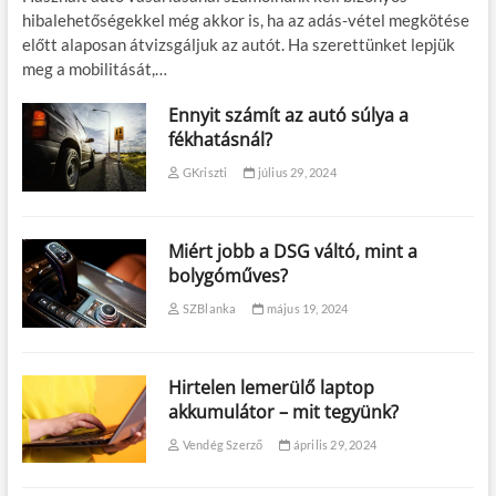
hibalehetőségekkel még akkor is, ha az adás-vétel megkötése
előtt alaposan átvizsgáljuk az autót. Ha szerettünket lepjük
meg a mobilitását,…
Ennyit számít az autó súlya a
fékhatásnál?
GKriszti
július 29, 2024
Miért jobb a DSG váltó, mint a
bolygóműves?
SZBlanka
május 19, 2024
Hirtelen lemerülő laptop
akkumulátor – mit tegyünk?
Vendég Szerző
április 29, 2024