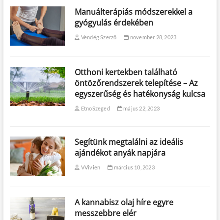
Manuálterápiás módszerekkel a
gyógyulás érdekében
Vendég Szerző
november 28, 2023
Otthoni kertekben található
öntözőrendszerek telepítése – Az
egyszerűség és hatékonyság kulcsa
EtnoSzeged
május 22, 2023
Segítünk megtalálni az ideális
ajándékot anyák napjára
VVivien
március 10, 2023
A kannabisz olaj híre egyre
messzebbre elér