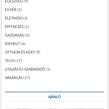
EGÉSZSÉG
(9)
g
EGYÉB
(5)
á
c
ÉLETMÓD
(3)
i
ÉPÍTKEZÉS
(1)
ó
GAZDASÁG
(3)
KIEMELT
(6)
OTTHON ÉS KERT
(9)
TECH
(17)
UTAZÁS ÉS SZABADIDŐ
(1)
VÁSÁRLÁS
(17)
AJÁNLÓ