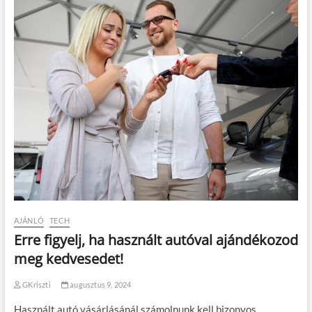
AJÁNLÓ
TECH
Erre figyelj, ha használt autóval ajándékozod
meg kedvesedet!
GKriszti
augusztus 9, 2024
Használt autó vásárlásánál számolnunk kell bizonyos