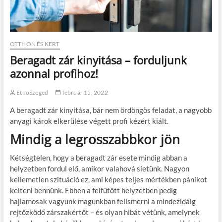
OTTHON ÉS KERT
Beragadt zár kinyitása – forduljunk
azonnal profihoz!
EtnoSzeged
február 15, 2022
A beragadt zár kinyitása, bár nem ördöngös feladat, a nagyobb
anyagi károk elkerülése végett profi kézért kiált.
Mindig a legrosszabbkor jön
Kétségtelen, hogy a beragadt zár esete mindig abban a
helyzetben fordul elő, amikor valahová sietünk. Nagyon
kellemetlen szituáció ez, ami képes teljes mértékben pánikot
kelteni bennünk. Ebben a felfűtött helyzetben pedig
hajlamosak vagyunk magunkban felismerni a mindezidáig
rejtőzködő zárszakértőt – és olyan hibát vétünk, amelynek