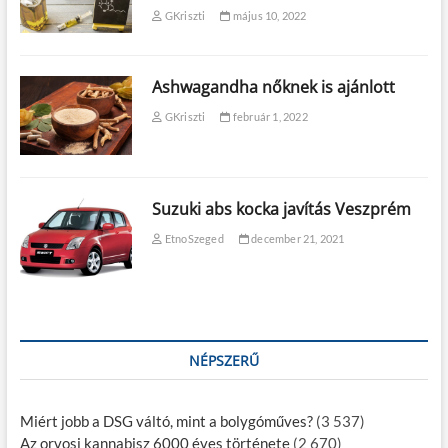
GKriszti
május 10, 2022
Ashwagandha nőknek is ajánlott
GKriszti
február 1, 2022
Suzuki abs kocka javítás Veszprém
EtnoSzeged
december 21, 2021
NÉPSZERŰ
Miért jobb a DSG váltó, mint a bolygóműves?
(3 537)
Az orvosi kannabisz 6000 éves története
(2 670)