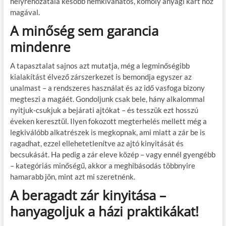
helyrehozatala később nemkívánatos, komoly anyagi kárt hoz
magával.
A minőség sem garancia
mindenre
A tapasztalat sajnos azt mutatja, még a legminőségibb
kialakítást élvező zárszerkezet is bemondja egyszer az
unalmast – a rendszeres használat és az idő vasfoga bizony
megteszi a magáét. Gondoljunk csak bele, hány alkalommal
nyitjuk-csukjuk a bejárati ajtókat – és tesszük ezt hosszú
éveken keresztül. Ilyen fokozott megterhelés mellett még a
legkiválóbb alkatrészek is megkopnak, ami miatt a zár be is
ragadhat, ezzel ellehetetlenítve az ajtó kinyitását és
becsukását. Ha pedig a zár eleve közép – vagy ennél gyengébb
– kategóriás minőségű, akkor a meghibásodás többnyire
hamarabb jön, mint azt mi szeretnénk.
A beragadt zár kinyitása –
hanyagoljuk a házi praktikákat!