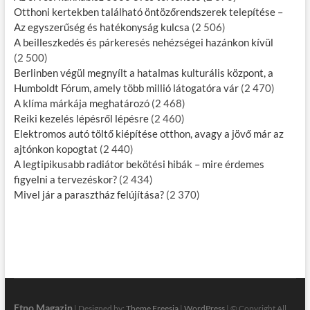
Otthoni kertekben található öntözőrendszerek telepítése –
Az egyszerűség és hatékonyság kulcsa
(2 506)
A beilleszkedés és párkeresés nehézségei hazánkon kívül
(2 500)
Berlinben végül megnyílt a hatalmas kulturális központ, a
Humboldt Fórum, amely több millió látogatóra vár
(2 470)
A klíma márkája meghatározó
(2 468)
Reiki kezelés lépésről lépésre
(2 460)
Elektromos autó töltő kiépítése otthon, avagy a jövő már az
ajtónkon kopogtat
(2 440)
A legtipikusabb radiátor bekötési hibák – mire érdemes
figyelni a tervezéskor?
(2 434)
Mivel jár a parasztház felújítása?
(2 370)
Etno Magazin
| Designed by:
Theme Freesia
|
WordPress
| © Copyright All